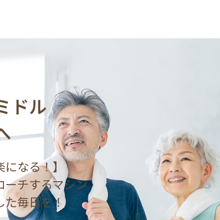
ミドル
へ
楽になる！】
ローチするマシン
した毎日を！