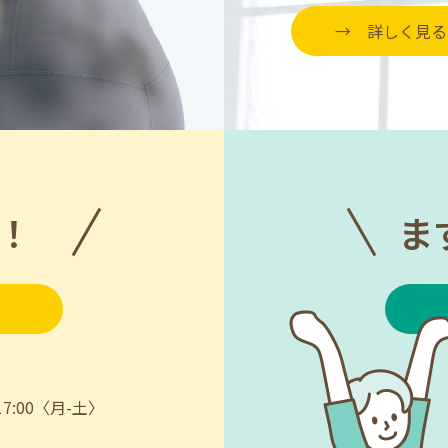
詳しく見る
！
ま
7:00〈月-土〉