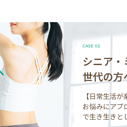
CASE 02
シニア・
へ
世代の方
【日常生活が
お悩みにアプ
で生き生きと